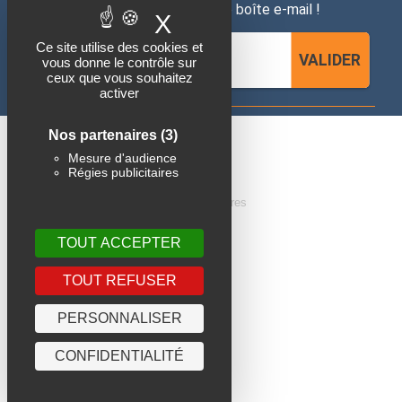
directement dans votre boîte e-mail !
X
MASQUER LE BAN
Ce site utilise des cookies et
VALIDER
vous donne le contrôle sur
ceux que vous souhaitez
activer
Nos partenaires
(3)
Mesure d'audience
MOREAU EXPERTS
Régies publicitaires
Expertise construction et gestion de sinistres
TOUT ACCEPTER
NAVIGATION
TOUT REFUSER
Accueil
PERSONNALISER
Nous connaître
Nos solutions
CONFIDENTIALITÉ
Actualités
F.A.Q.
Contact